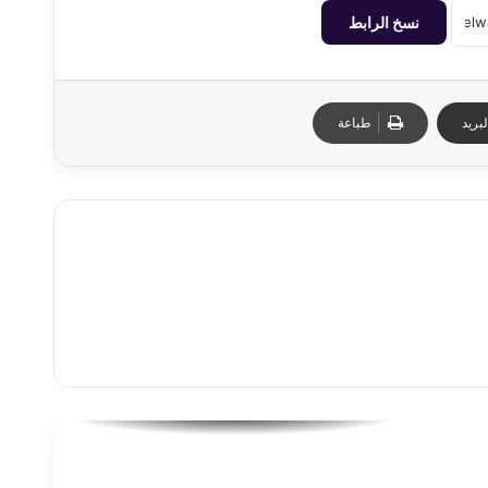
نسخ الرابط
بريد
طباعة
للعام الخامس.. «إسكندرية بتفرح» تواصل
فعالياتها بشاطئ البوريفاج تحت شعار