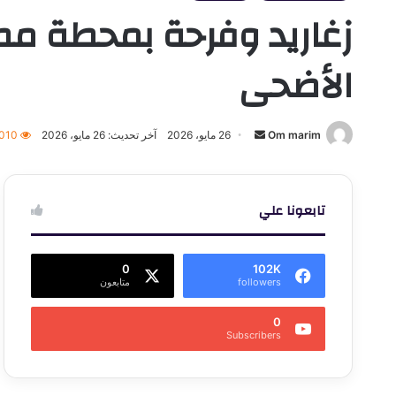
زغاريد وفرحة بمحطة مصر.
الأضحى
أرسل
Om marim
26 مايو، 2026
آخر تحديث: 26 مايو، 2026
٬010
بريدا
إلكترونيا
تابعونا علي
0
102K
followers
متابعون
0
Subscribers