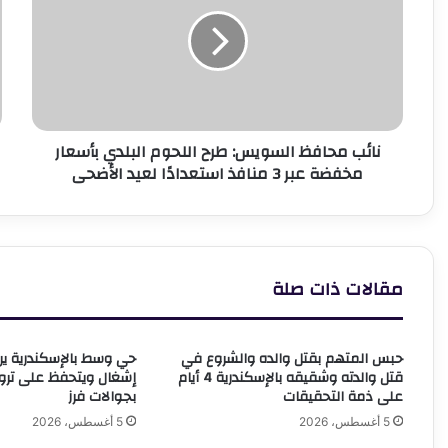
السويس:
ب
طرح
ق
اللحوم
ا
البلدي
ل
بأسعار
ا
مخفضة
ف
عبر
ع
نائب محافظ السويس: طرح اللحوم البلدي بأسعار
3
ا
مخفضة عبر 3 منافذ استعدادًا لعيد الأضحى
منافذ
و
استعدادًا
ل
لعيد
ا
الأضحى
مقالات ذات صلة
حبس المتهم بقتل والده والشروع في
قتل والدته وشقيقه بالإسكندرية 4 أيام
إشغال ويتحفظ على تر
على ذمة التحقيقات
بجوالات فرز
5 أغسطس، 2026
5 أغسطس، 2026