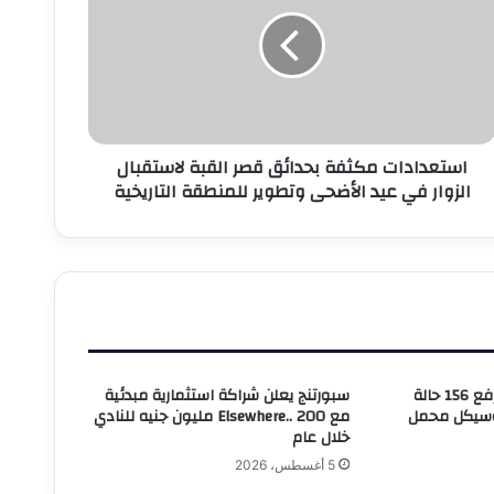
حدائق
صر
لقبة
استقبال
لزوار
ي
يد
استعدادات مكثفة بحدائق قصر القبة لاستقبال
لأضحى
الزوار في عيد الأضحى وتطوير للمنطقة التاريخية
تطوير
لمنطقة
لتاريخية
حي وسط بالإسكندرية يرفع 156 حالة
سبورتنج يعلن شراكة استثمارية مبدئية
وسيكل محمل
مع Elsewhere.. 200 مليون جنيه للنادي
خلال عام
5 أغسطس، 2026