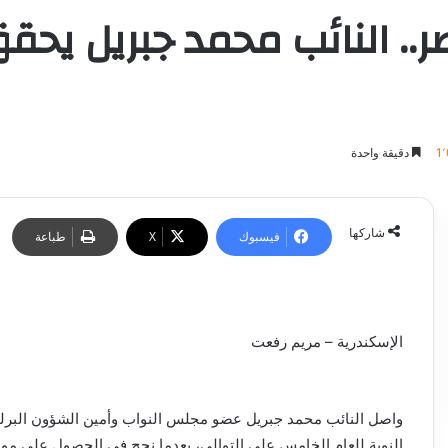
. النائب محمد جبريل يحقق 
1
دقيقة واحدة
شاركها
فيسبوك
‫X
طباعة
الإسكندرية – مريم رفعت
واصل النائب محمد جبريل عضو مجلس النواب وأمين الشؤون البرلما
النوبة للعام الخامس على التوالي، بعدما نجح في الحصول على مواف