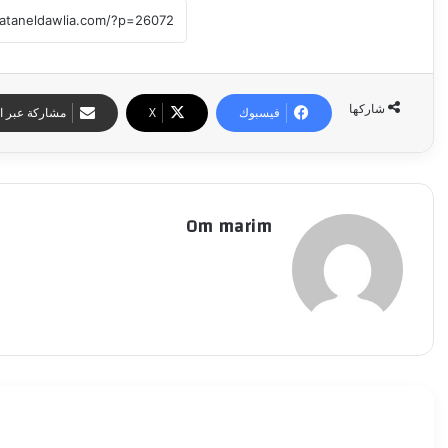
شاركها
فيسبوك
‫X
مشاركة عبر ال
Om marim
أقرأ التالي