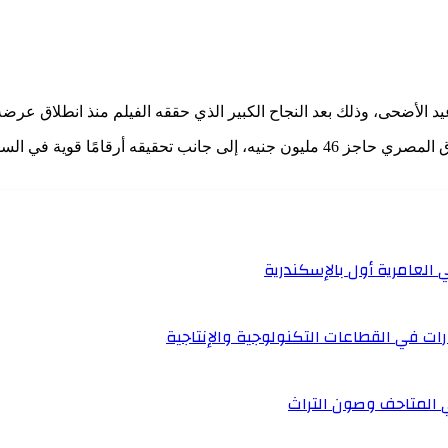
لات عيد الأضحى، وذلك بعد النجاح الكبير الذي حققه الفيلم منذ انطلاق ع
ويواصل الفيلم تصدره لشباك التذاكر، بعدما تجاوزت إيراداته في السوق المصري حاجز 46 ملي
رات في القطاعات التكنولوجية والإنتاجية
ي المتاحف وصون التراث