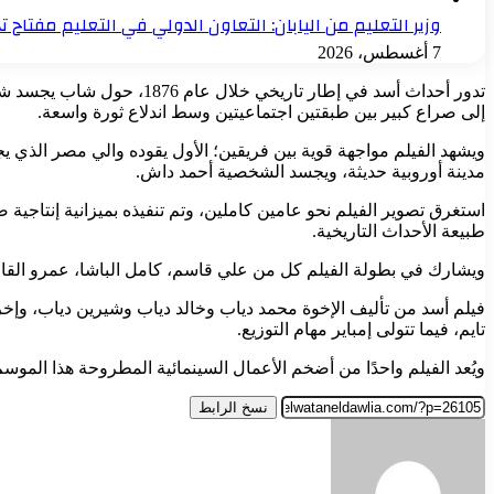
وزير التعليم من اليابان: التعاون الدولي في التعليم مفتاح 
7 أغسطس، 2026
تدور أحداث أسد في إطار ت
إلى صراع كبير بين طبقتين اجتماعيتين وسط اندلاع ثورة واسعة.
ويشهد الفيلم مواجهة قوية بين فريقين؛ الأول يقوده والي مصر الذي 
مدينة أوروبية حديثة، ويجسد الشخصية أحمد داش.
استغرق تصوير الفيلم نحو عامين كاملين، وتم تنفيذه بميزانية إنتا
طبيعة الأحداث التاريخية.
ويشارك في بطولة الفيلم كل من علي قاسم، كامل الباشا، عمرو الق
فيلم أسد من تأليف الإخوة محمد دياب وخالد دياب وشيرين دياب، وإخ
تايم، فيما تتولى إمباير مهام التوزيع.
ويُعد الفيلم واحدًا من أضخم الأعمال السينمائية المطروحة هذا الموسم
نسخ الرابط
أرسل
بريدا
إلكترونيا