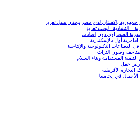
ير جمهورية باكستان لدى مصر يبحثان سبل تعزيز
ة – التشادية» لبحث تعزيز
درية الصحراوي دون إصابات
ي القطاعات التكنولوجية والإنتاجية
المتاحف وصون التراث
 التنمية المستدامة وبناء السلام
 فرص عمل
لتجارة الأفريقية
الأعمال في إنجامينا