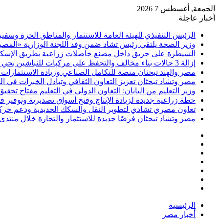
الجمعة, أغسطس 7 2026
أخبار عاجلة
الرئيس التنفيذي للهيئة العامة للاستثمار والمناطق الحرة وسف
وزير الصحة يلتقي رئيس تشاد ضمن وفد اللجنة الوزارية «المصري
السيطرة على حريق داخل مصنع حاصلات زراعية بطريق الإسكن
إزالة 3 حالات بناء مخالف والتحفظ على مركبات للنباشين بحي العامرية أول بالإسكندرية
مصر والهند تبحثان منصة للتكامل الصناعي وزيادة الاستثمارات ف
مصر وتشاد تبحثان تعزيز التعاون الثقافي وتبادل الخبرات في 
وزير التعليم من اليابان: التعاون الدولي في التعليم مفتاح تحقيق
خطة زراعية جديدة لزيادة الإنتاج وفتح أسواق تصديرية وتوفير
تعاون مصري تشادي لتطوير النقل والسكك الحديدية ودعم حركة ا
مصر وتشاد تبحثان فرصًا جديدة للاستثمار والتجارة خلال منتدى 
فيسبوك
‫X
‫YouTube
انستقرام
تسجيل
مقال
الدخول
إضافة
عشوائي
عمود
الرئيسية
جانبي
أخبار مصر