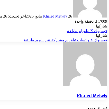
26 مايو، 2026
Khaled Metwly
آخر تحديث: 26 مايو، 2026
1٬009
دقيقة واحدة
شاركها
فيسبوك
‫X
تيلقرام
طباعة
شاركها
فيسبوك
‫X
واتساب
تيلقرام
مشاركة عبر البريد
طباعة
Khaled Metwly