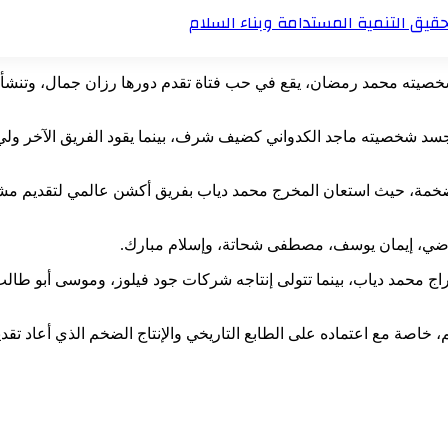
تحقيق التنمية المستدامة وبناء السلام
اريخي خلال عام 1876، حول شاب يجسد شخصيته محمد رمضان، يقع في حب فتاة تقدم دورها رزا
يجسد شخصيته ماجد الكدواني كضيف شرف، بينما يقود الفريق الآخر ولي 
جية ضخمة، حيث استعان المخرج محمد دياب بفريق أكشن عالمي لتقديم 
اضي، إيمان يوسف، مصطفى شحاتة، وإسلام مبارك.
راج محمد دياب، بينما تتولى إنتاجه شركات جود فيلوز، وموسى أبو طا
، خاصة مع اعتماده على الطابع التاريخي والإنتاج الضخم الذي أعاد تقد