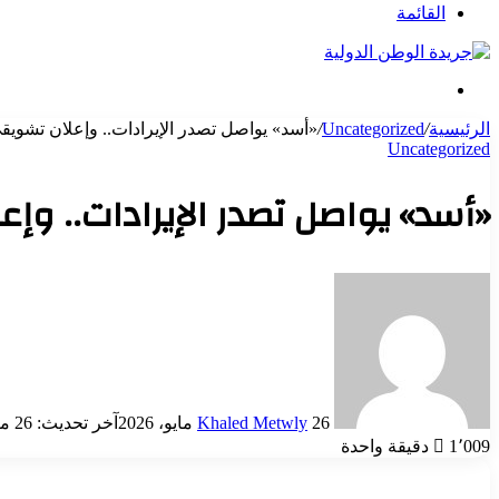
عن
القائمة
بحث
عن
الرئيسية
/
Uncategorized
/
«أسد» يواصل تصدر الإيرادات.. وإعلان تشويق
Uncategorized
«أسد» يواصل تصدر الإيرادات.. وإ
أرسل
بريدا
إلكترونيا
26 مايو، 2026
Khaled Metwly
آخر تحديث: 26 مايو، 2026
1٬009
دقيقة واحدة