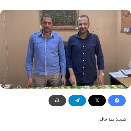
إلكترونيا
كتبت: منة خالد.