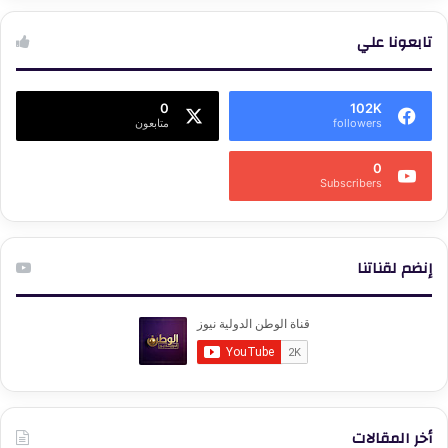
تابعونا علي
0
102K
followers
متابعون
0
Subscribers
إنضم لقناتنا
أخر المقالات