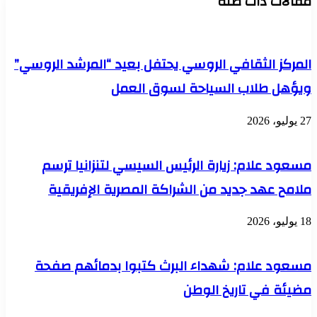
مقالات ذات صلة
الدولي
بضمان
يُسفر
محل
عن
الإقامة
إصابة
30
المركز الثقافي الروسي يحتفل بعيد “المرشد الروسي”
سودانيًا
جنوب
ويؤهل طلاب السياحة لسوق العمل
أسوان
27 يوليو، 2026
مسعود علام: زيارة الرئيس السيسي لتنزانيا ترسم
ملامح عهد جديد من الشراكة المصرية الإفريقية
18 يوليو، 2026
مسعود علام: شهداء البرث كتبوا بدمائهم صفحة
مضيئة في تاريخ الوطن