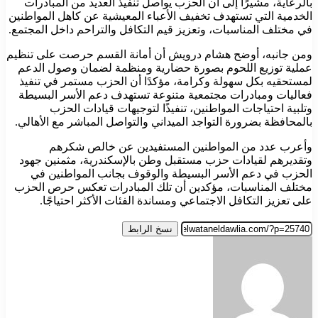
بالرعاية، مشيرًا إلى أن الحزب يواصل تنفيذ العديد من المبادرات
الخدمية التي تستهدف تخفيف الأعباء المعيشية عن كاهل المواطنين
في مختلف المناسبات، وتعزيز قيم التكافل والتراحم داخل المجتمع.
ومن جانبه، أوضح هشام درويش أن أمانة القسم حرصت على تنظيم
عملية توزيع اللحوم بصورة حضارية ومنظمة لضمان وصول الدعم
لمستحقيه بكل سهولة وكرامة، مؤكدًا أن الحزب مستمر في تنفيذ
فعاليات ومبادرات مجتمعية متنوعة تستهدف دعم الأسر البسيطة
وتلبية احتياجات المواطنين، تنفيذًا لتوجيهات قيادات الحزب
بالمحافظة بضرورة التواجد الميداني والتواصل المباشر مع الأهالي.
وأعرب عدد من المواطنين المستفيدين عن خالص شكرهم
وتقديرهم لقيادات حزب مستقبل وطن بالإسكندرية، مثمنين جهود
الحزب في دعم الأسر البسيطة والوقوف بجانب المواطنين في
مختلف المناسبات، مؤكدين أن تلك المبادرات تعكس حرص الحزب
على تعزيز التكافل الاجتماعي ومساندة الفئات الأكثر احتياجًا.
نسخ الرابط
أرسل
بريدا
إلكترونيا