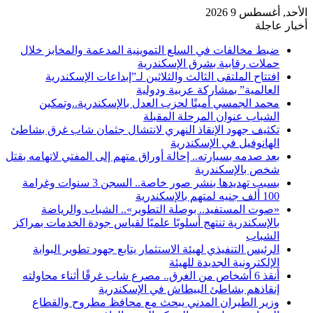
الأحد, أغسطس 9 2026
أخبار عاجلة
ضبط مخالفات في السلع التموينية المدعمة والمخابز خلال
حملات رقابية بشرق الإسكندرية
افتتاح الملتقى الثالث والثلاثين لـ”إبداعات الإسكندرية
العالمية” بمشاركة عربية ودولية
محمد الجمسي أمينًا لحزب العدل بالإسكندرية..وتمكين
الشباب عنوان المرحلة المقبلة
تكثيف جهود الإنقاذ النهري لانتشال جثمان شاب غرق بشاطئ
الهانوفيل في الإسكندرية
بعد صدمه بسيارته.. إحالة أوراق متهم إلى المفتي لاتهامه بقتل
شخص بالإسكندرية
بسبب تهديدها بنشر صور خاصة.. السجن 3 سنوات وغرامة
100 ألف جنيه لمتهم بالإسكندرية
«صوت المستفيد.. بوصلة التطوير».. الشباب والرياضة
بالإسكندرية تنتهج أسلوبًا علميًا لقياس جودة الخدمات بمراكز
الشباب
الرئيس التنفيذي لهيئة الاستثمار يتابع جهود تطوير البوابة
الإلكترونية الجديدة للهيئة
أنقذ 6 أشخاص من الغرق.. مصرع شاب غرقًا أثناء محاولته
إنقاذهم بشاطئ البيطاش في الإسكندرية
وزير الطيران المدني يبحث مع محافظ مطروح والقطاع