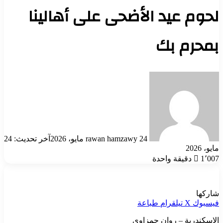
لحوم عيد الأضحى على أهالينا
بمحرم بك
أرسل
بريدا
إلكترونيا
24 مايو، 2026
rawan hamzawy
آخر تحديث: 24
مايو، 2026
1٬007
دقيقة واحدة
شاركها
فيسبوك
‫X
تيلقرام
طباعة
الإسكندرية – روان حمزاوي