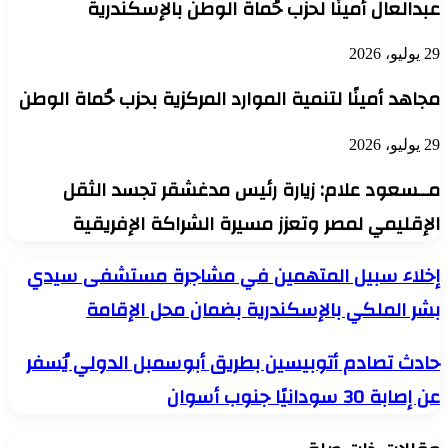
عبدالعال أمينًا لحزب حُماة الوطن بالإسكندرية
29 يوليو، 2026
مجاهد أمينًا لتنمية الموارد المركزية بحزب حُماة الوطن
29 يوليو، 2026
مــسعود علام: زيارة رئيس مدغشقر تجسد الثقل
الإقليمي لمصر وتعزز مسيرة الشراكة الإفريقية
إخلاء
إخلاء سبيل المتهمين في مشاجرة مستشفى سيدي
سبيل
بشر الملكي بالإسكندرية بضمان محل الإقامة
المتهمين
في
مشاجرة
حادث
حادث تصادم أتوبيسين بطريق أبوسمبل الدولي يُسفر
مستشفى
تصادم
سيدي
عن إصابة 30 سودانيًا جنوب أسوان
أتوبيسين
بشر
بطريق
الملكي
أبوسمبل
بالإسكندرية