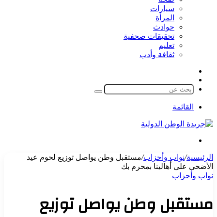
سيارات
المرأة
حوادث
تحقيقات صحفية
تعليم
ثقافة وأدب
مقال
الوضع
عشوائي
المظلم
بحث
عن
القائمة
بحث
عن
الرئيسية
/
نواب وأحزاب
/
مستقبل وطن يواصل توزيع لحوم عيد
الأضحى على أهالينا بمحرم بك
نواب وأحزاب
مستقبل وطن يواصل توزيع