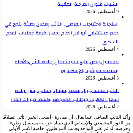
الشباب عنوان المرحلة المقبلة
9 أغسطس، 2026
استجابة لاحتياجات المرضى.. النائب رمضان بطيئة ينجح في
دعم مستشفى أبو قير العام بجهاز لغرفة عمليات القدم
السكري
4 أغسطس، 2026
مستقبل وطن يتابع تنفيذ أعمال إعادة الشيء لأصله
بمنطقة خورشيد بالإسكندرية
3 أغسطس، 2026
النائب محمد جبريل يتقدم بسؤال برلماني بشأن زيادة
أسعار الكهرباء ويطالب الحكومة بكشف مبررات القرار
2 أغسطس، 2026
وأكد النائب الصافي عبدالعال، أن مبادرة «أضحى الخير» تأتي انطلاقًا
من الدور المجتمعي والإنساني الذي يتبناه حزب «مستقبل وطن»،
وحرصه الدائم على التواجد بجانب المواطنين، خاصة الأسر الأولى