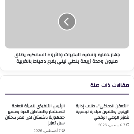
حماية
وتنمية
البحيرات
والثروة
السمكية
يطلق
مليون
وحدة
جهاز حماية وتنمية البحيرات والثروة السمكية يطلق
زريعة
مليون وحدة زريعة بلطي نيلي بفرع دمياط بالغربية
بلطي
نيلي
بفرع
دمياط
مقالات ذات صلة
بالغربية
“التعفن الدماغي”.. طلاب إدارة
الرئيس التنفيذي للهيئة العامة
الزيتون يطلقون مبادرة توعوية
للاستثمار والمناطق الحرة وسفير
لتعزيز الوعي الرقمي
جمهورية باكستان لدى مصر يبحثان
سبل تعزيز
7 أغسطس، 2026
7 أغسطس، 2026