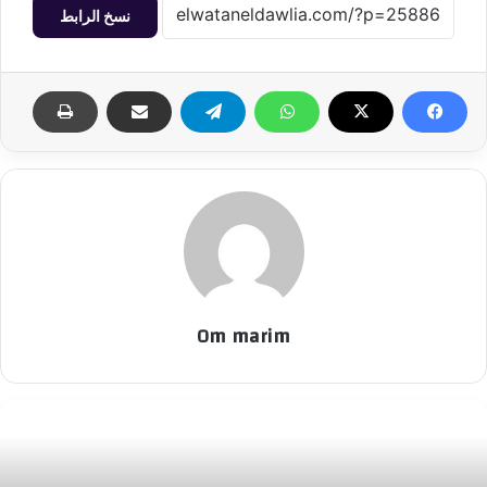
نسخ الرابط
Om marim