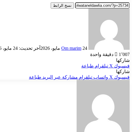
نسخ الرابط
أرسل
بريدا
إلكترونيا
24 مايو، 2026
Om marim
آخر تحديث: 24 مايو، 2026
1٬007
دقيقة واحدة
شاركها
فيسبوك
‫X
تيلقرام
طباعة
شاركها
فيسبوك
‫X
واتساب
تيلقرام
مشاركة عبر البريد
طباعة