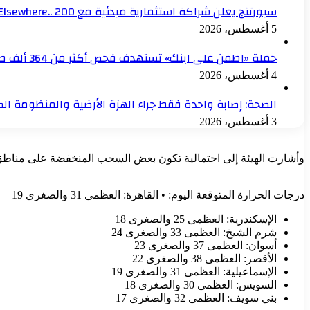
سبورتنج يعلن شراكة استثمارية مبدئية مع Elsewhere.. 200 مليون جنيه للنادي خلال عام
5 أغسطس، 2026
حملة «اطمن على ابنك» تستهدف فحص أكثر من 364 ألف طالب ضمن منظومة التأمين الصحي الشامل
4 أغسطس، 2026
الصحة: إصابة واحدة فقط جراء الهزة الأرضية والمنظومة ا
3 أغسطس، 2026
وأشارت الهيئة إلى احتمالية تكون بعض السحب المنخفضة على مناطق 
درجات الحرارة المتوقعة اليوم: • القاهرة: العظمى 31 والصغرى 19
الإسكندرية: العظمى 25 والصغرى 18
شرم الشيخ: العظمى 33 والصغرى 24
أسوان: العظمى 37 والصغرى 23
الأقصر: العظمى 38 والصغرى 22
الإسماعيلية: العظمى 31 والصغرى 19
السويس: العظمى 30 والصغرى 18
بني سويف: العظمى 32 والصغرى 17