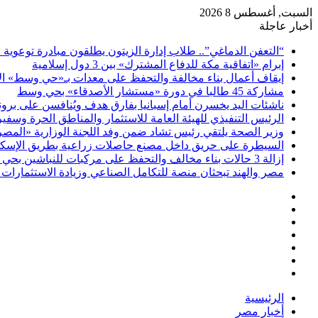
السبت, أغسطس 8 2026
أخبار عاجلة
“التعفن الدماغي”.. طلاب إدارة الزيتون يطلقون مبادرة توعوية 
إبرام «اتفاقية مكة للدفاع المشترك» بين 3 دول إسلامية
إيقاف أعمال بناء مخالفة والتحفظ على معدات بـ«حي وسط» ال
مشاركة 45 طالبا في دورة «مستشار الأصدقاء» بحي وسط
ناشئات اليد يخسرن أمام إسبانيا بفارق هدف ويُنافسن على برونز
الرئيس التنفيذي للهيئة العامة للاستثمار والمناطق الحرة وسف
وزير الصحة يلتقي رئيس تشاد ضمن وفد اللجنة الوزارية «المصري
السيطرة على حريق داخل مصنع حاصلات زراعية بطريق الإسكن
إزالة 3 حالات بناء مخالف والتحفظ على مركبات للنباشين بحي العامرية أول بالإسكندرية
مصر والهند تبحثان منصة للتكامل الصناعي وزيادة الاستثمارات ف
فيسبوك
‫X
‫YouTube
انستقرام
تسجيل
مقال
الدخول
إضافة
عشوائي
عمود
الرئيسية
جانبي
أخبار مصر