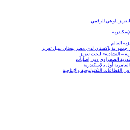
لتعزيز الوعي الرقمي
إسكندرية
ية العالم
ير جمهورية باكستان لدى مصر يبحثان سبل تعزيز
ة – التشادية» لبحث تعزيز
درية الصحراوي دون إصابات
ي القطاعات التكنولوجية والإنتاجية