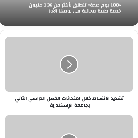
نقيب العلوم الصحية: العنصر البشري هو أساس
3 أغسطس، 2026
التطورات التكنولوجية
تشديد
«100 يوم صحة» تنطلق بأكثر من 1.36 مليون
الانضباط
خدمة طبية مجانية في يومها الأول
خلال
امتحانات
الفصل
الدراسي
الثاني
بجامعة
الإسكندرية
تشديد الانضباط خلال امتحانات الفصل الدراسي الثاني
بجامعة الإسكندرية
مصر
واليمن
تبحثان
تطورات