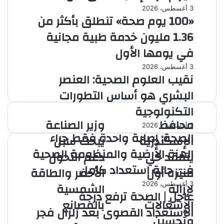
3 أغسطس، 2026
«100 يوم صحة» تنطلق بأكثر من
1.36 مليون خدمة طبية مجانية
في يومها الأول
3 أغسطس، 2026
نقيب العلوم الصحية: العنصر
البشري هو أساس التطورات
التكنولوجية
محافظ
وزير الصناعة
محافظ
وزير
3 أغسطس، 2026
الصحة: إصابة واحدة فقط جراء
الإسكندرية
الصناعة
الإسكندرية
يبحث سبل
يتفقد
يبحث
الهزة الأرضية والمنظومة الصحية
يتفقد حي
دعم التحول
حي
سبل
منتزه
دعم
في حالة استعداد كامل
منتزه أول
الأخضر والطاقة
أول
التحول
لإزالة
الشمسية
3 أغسطس، 2026
لإزالة
الأخضر
عاجل | الصحة ترفع درجة
الإشغالات
والطاقة
الإشغالات
بالمصانع
وتحسين
الشمسية
الاستعداد القصوى بعد زلزال فجر
وتحسين
الخدمات
بالمصانع