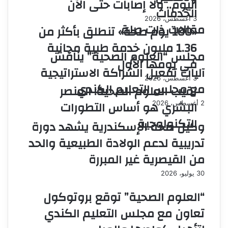
اليوم.. ولا إصابات حتى الآن
الخدمات
3 أغسطس، 2026
مقالات ذات صلة
«100 يوم صحة» تنطلق بأكثر من
1.36 مليون خدمة طبية مجانية
مجلس “العلوم الصحية” يناقش
في يومها الأول
آليات تفعيل الشراكة الاستراتيجية
3 أغسطس، 2026
مع مجلس التعليم الكندي
نقيب العلوم الصحية: العنصر
البشري هو أساس التطورات
2 أغسطس، 2026
التكنولوجية
وكيل صحة الإسكندرية يشهد دورة
تدريبية لدعم الولادة الطبيعية والحد
من القيصرية غير المبررة
30 يوليو، 2026
“العلوم الصحية” توقع بروتوكول
تعاون مع مجلس التعليم الكندي