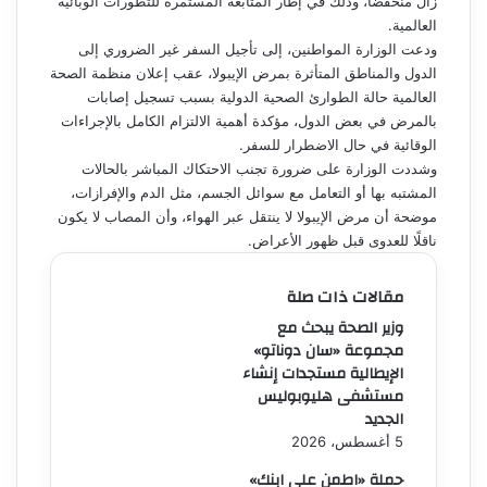
زال منخفضًا، وذلك في إطار المتابعة المستمرة للتطورات الوبائية
العالمية.
ودعت الوزارة المواطنين، إلى تأجيل السفر غير الضروري إلى
الدول والمناطق المتأثرة بمرض الإيبولا، عقب إعلان منظمة الصحة
العالمية حالة الطوارئ الصحية الدولية بسبب تسجيل إصابات
بالمرض في بعض الدول، مؤكدة أهمية الالتزام الكامل بالإجراءات
الوقائية في حال الاضطرار للسفر.
وشددت الوزارة على ضرورة تجنب الاحتكاك المباشر بالحالات
المشتبه بها أو التعامل مع سوائل الجسم، مثل الدم والإفرازات،
موضحة أن مرض الإيبولا لا ينتقل عبر الهواء، وأن المصاب لا يكون
ناقلًا للعدوى قبل ظهور الأعراض.
مقالات ذات صلة
وزير الصحة يبحث مع
مجموعة «سان دوناتو»
الإيطالية مستجدات إنشاء
مستشفى هليوبوليس
الجديد
5 أغسطس، 2026
حملة «اطمن على ابنك»