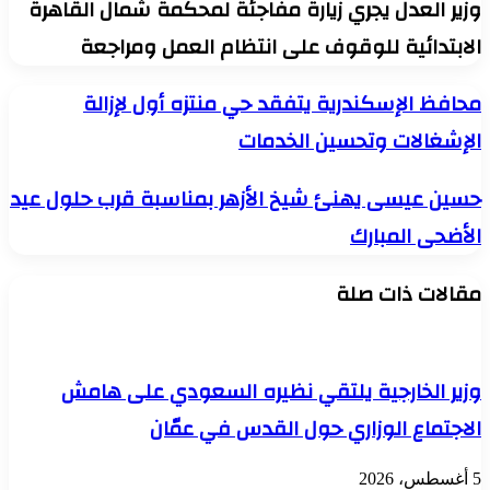
وزير العدل يجري زيارة مفاجئة لمحكمة شمال القاهرة
الابتدائية للوقوف على انتظام العمل ومراجعة
محافظ
محافظ الإسكندرية يتفقد حي منتزه أول لإزالة
الإسكندرية
الإشغالات وتحسين الخدمات
يتفقد
حي
منتزه
حسين
حسين عيسى يهنئ شيخ الأزهر بمناسبة قرب حلول عيد
أول
عيسى
لإزالة
الأضحى المبارك
يهنئ
الإشغالات
شيخ
وتحسين
الأزهر
الخدمات
مقالات ذات صلة
بمناسبة
قرب
حلول
عيد
الأضحى
وزير الخارجية يلتقي نظيره السعودي على هامش
المبارك
الاجتماع الوزاري حول القدس في عمّان
5 أغسطس، 2026