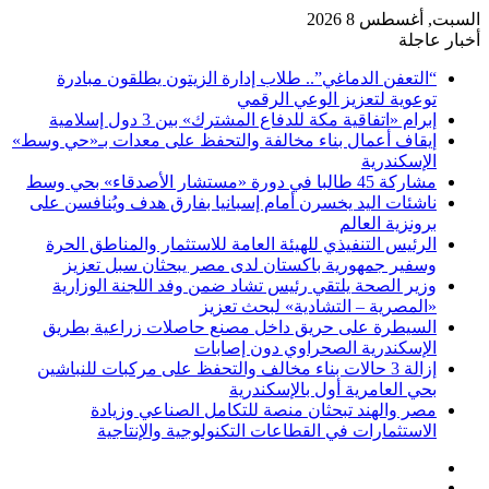
السبت, أغسطس 8 2026
أخبار عاجلة
“التعفن الدماغي”.. طلاب إدارة الزيتون يطلقون مبادرة
توعوية لتعزيز الوعي الرقمي
إبرام «اتفاقية مكة للدفاع المشترك» بين 3 دول إسلامية
إيقاف أعمال بناء مخالفة والتحفظ على معدات بـ«حي وسط»
الإسكندرية
مشاركة 45 طالبا في دورة «مستشار الأصدقاء» بحي وسط
ناشئات اليد يخسرن أمام إسبانيا بفارق هدف ويُنافسن على
برونزية العالم
الرئيس التنفيذي للهيئة العامة للاستثمار والمناطق الحرة
وسفير جمهورية باكستان لدى مصر يبحثان سبل تعزيز
وزير الصحة يلتقي رئيس تشاد ضمن وفد اللجنة الوزارية
«المصرية – التشادية» لبحث تعزيز
السيطرة على حريق داخل مصنع حاصلات زراعية بطريق
الإسكندرية الصحراوي دون إصابات
إزالة 3 حالات بناء مخالف والتحفظ على مركبات للنباشين
بحي العامرية أول بالإسكندرية
مصر والهند تبحثان منصة للتكامل الصناعي وزيادة
الاستثمارات في القطاعات التكنولوجية والإنتاجية
فيسبوك
‫X