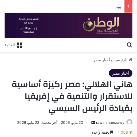
يونس مرسي يطرح “سمعني صوتك”.. تعاون جديد مع عزيز الشافعي في صيف 2026
بحث عن
القائمة
الرئيسية
/
أخبار مصر
أخبار مصر
هاني الهلالي: مصر ركيزة أساسية
للاستقرار والتنمية في إفريقيا
بقيادة الرئيس السيسي
أرسل
rawan hamzawy
23 مايو، 2026
آخر تحديث: 23 مايو، 2026
بريدا
1٬008
دقيقة واحدة
إلكترونيا