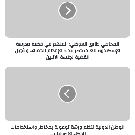
المتهم
في
قضية
مدرسة
الإسكندرية
للغات
المحامي طارق العوضي: المتهم في قضية مدرسة
حضر
الإسكندرية للغات حضر ببدلة الإعدام الحمراء.. وتأجيل
ببدلة
القضية لجلسة الاثنين
الإعدام
الحمراء..
وتأجيل
الوطن
القضية
الدولية
لجلسة
تنظم
الاثنين
ورشة
توعوية
بمخاطر
واستخدامات
الذكاء
الاصطناعي
الوطن الدولية تنظم ورشة توعوية بمخاطر واستخدامات
الذكاء الاصطناعي