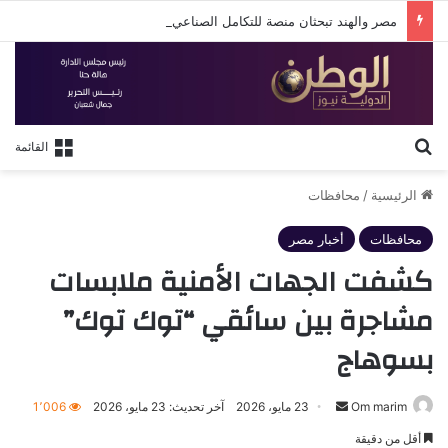
مصر والهند تبحثان منصة للتكامل الصناعي وزيادة الاستثمارات في القطاعات التكنولوجية والإنتاجية
بحث عن
القائمة
الرئيسية
/
محافظات
محافظات
أخبار مصر
كشفت الجهات الأمنية ملابسات
مشاجرة بين سائقي “توك توك”
بسوهاج
أرسل
Om marim
23 مايو، 2026
آخر تحديث: 23 مايو، 2026
1٬006
بريدا
أقل من دقيقة