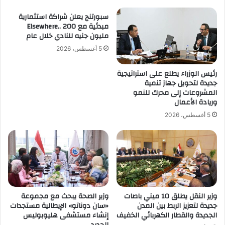
سبورتنج يعلن شراكة استثمارية
مبدئية مع Elsewhere.. 200
مليون جنيه للنادي خلال عام
5 أغسطس، 2026
رئيس الوزراء يطلع على استراتيجية
جديدة لتحويل جهاز تنمية
المشروعات إلى محرك للنمو
وريادة الأعمال
5 أغسطس، 2026
وزير النقل يطلق 10 ميني باصات
وزير الصحة يبحث مع مجموعة
جديدة لتعزيز الربط بين المدن
«سان دوناتو» الإيطالية مستجدات
الجديدة والقطار الكهربائي الخفيف
إنشاء مستشفى هليوبوليس
الجديد