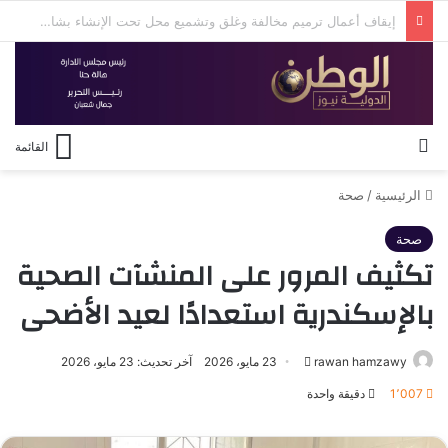
منع نزول البحر ورفع الراية الحمراء بشواطئ العجمي بالإسكندرية بسبب ارتفاع الأمواج
بحث عن
القائمة
الرئيسية
/
صحة
صحة
تكثيف المرور على المنشآت الصحية
بالإسكندرية استعدادًا لعيد الأضحى
أرسل
rawan hamzawy
23 مايو، 2026
آخر تحديث: 23 مايو، 2026
بريدا
1٬007
دقيقة واحدة
إلكترونيا