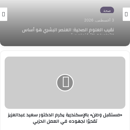
محافظات
صحة
3 أغسطس، 2026
الصحة: إصابة واحدة فقط جراء الهزة الأرضية
3 أغسطس، 2026
والمنظومة الصحية في حالة استعداد كامل
«مستقبل
نقيب العلوم الصحية: العنصر البشري هو أساس
وطن»
التطورات التكنولوجية
بالإسكندرية
يكرم
الدكتور
سعيد
عبدالعزيز
تقديرًا
لجهوده
«مستقبل وطن» بالإسكندرية يكرم الدكتور سعيد عبدالعزيز
في
تقديرًا لجهوده في العمل الحزبي
العمل
الحزبي