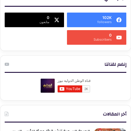
0
102K
followers
متابعون
0
Subscribers
إنضم لقناتنا
أخر المقالات