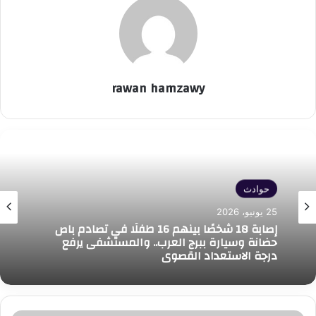
rawan hamzawy
حوادث
حوادث
25 يونيو، 2026
24 يونيو، 2026
إصابة 18 شخصًا بينهم 16 طفلًا في تصادم باص
كشف ملابسات التعدي على مستأجر محل
حضانة وسيارة ببرج العرب.. والمستشفى يرفع
وتحطيم محتوياته بالإسكندرية
درجة الاستعداد القصوى