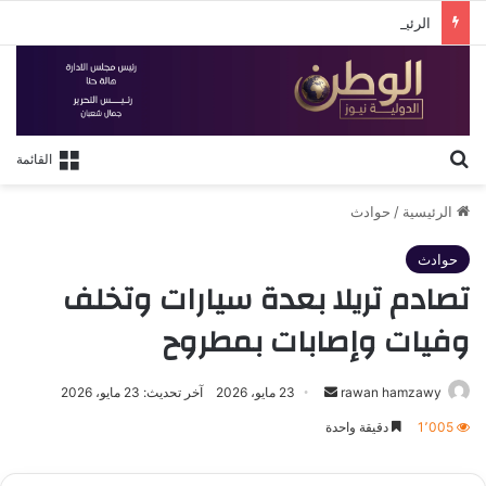
الرئيس التنفيذي للهيئة العامة للاستثمار والمناطق الحرة وسفير جمهورية باكستان لدى مصر يبحثان سبل تعزيز
بحث عن
القائمة
الرئيسية
/
حوادث
حوادث
تصادم تريلا بعدة سيارات وتخلف
وفيات وإصابات بمطروح
أرسل
rawan hamzawy
23 مايو، 2026
آخر تحديث: 23 مايو، 2026
بريدا
1٬005
دقيقة واحدة
إلكترونيا