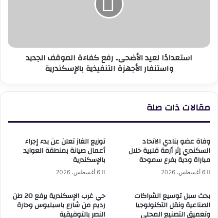
أزمة
كفاءة
أصحاب
الموقف
المعاشات
الجديد
واستنفار
الأجهزة
استعدادًا لعيد الأضحى.. رفع كفاءة الموقف الجديد
التنفيذية
واستنفار الأجهزة التنفيذية بالإسكندرية
بالإسكندرية
مقالات ذات صلة
وفاة عضو بنادي الاتحاد
توزيع الغاز تعلن عن بدء إجراء
السكندري إثر أزمة قلبية خلال
أعمال صيانة بمنطقة العوايد
مباراة ودية بفرع سموحة
بالإسكندرية
6 أغسطس، 2026
6 أغسطس، 2026
بحث سبل توسيع الشراكات
حي غرب الإسكندرية يرفع 20 طن
الصناعية ونقل التكنولوجيا
رديم من شارع باسيليوس وحارة
وتعميق التصنيع المحلي
النصر بالتوفيقية