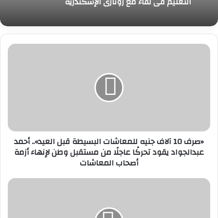
التعليم في لقاء مع روتاري الإسكندرية
«صرف
10
آلاف
جنيه
للمعاشات
البسيطة
قبل
العيد»..
أحمد
«صرف 10 آلاف جنيه للمعاشات البسيطة قبل العيد».. أحمد
عبدالجواد
عبدالجواد يقود تحركًا عاجلًا من مستقبل وطن لإنهاء أزمة
يقود
أصحاب المعاشات
تحركًا
عاجلًا
من
استعدادًا
مستقبل
لعيد
وطن
الأضحى..
لإنهاء
رفع