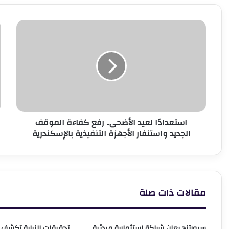
استعدادًا
إ
لعيد
3
الأضحى..
أ
رفع
إ
كفاءة
ا
الموقف
م
الجديد
أ
واستنفار
ك
الأجهزة
س
استعدادًا لعيد الأضحى.. رفع كفاءة الموقف
التنفيذية
ج
الجديد واستنفار الأجهزة التنفيذية بالإسكندرية
بالإسكندرية
ب
مقالات ذات صلة
سبورتنج يعلن شراكة استثمارية مبدئية
تحقيقات النيابة تكشف م