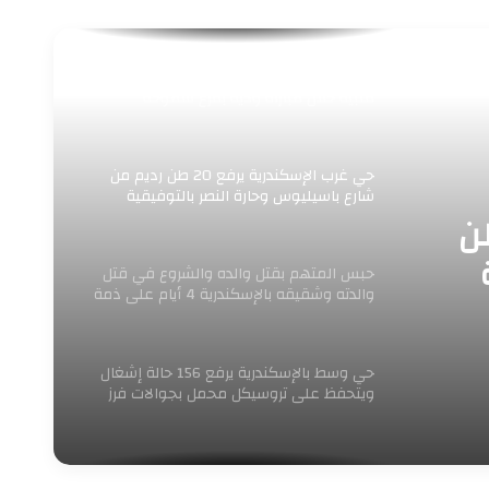
وفاة عضو بنادي الاتحاد السكندري إثر أزمة
قلبية خلال مباراة ودية بفرع سموحة
حي غرب الإسكندرية يرفع 20 طن رديم من
شارع باسيليوس وحارة النصر بالتوفيقية
رية يرفع 20 طن
حبس المتهم بقتل والده والشروع في قتل
والدته وشقيقه بالإسكندرية 4 أيام على ذمة
التحقيقات
حي وسط بالإسكندرية يرفع 156 حالة إشغال
ويتحفظ على تروسيكل محمل بجوالات فرز