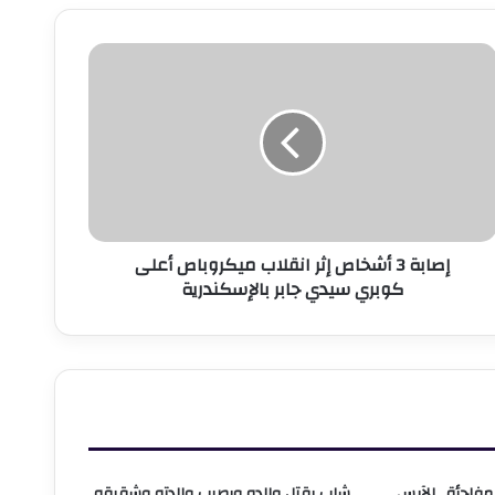
صابة
شخاص
ثر
نقلاب
يكروباص
على
وبري
يدي
إصابة 3 أشخاص إثر انقلاب ميكروباص أعلى
ابر
كوبري سيدي جابر بالإسكندرية
الإسكندرية
فاجأة.. الآيس
شاب يقتل والده ويصيب والدته وشقيقه