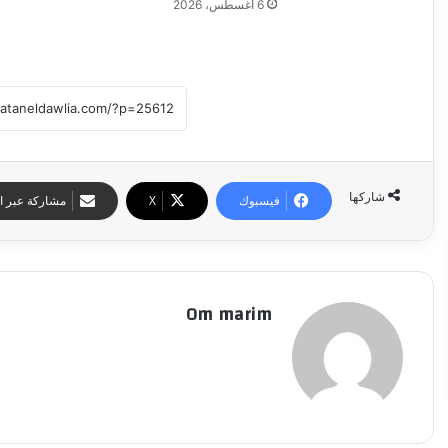
6 أغسطس، 2026
شاركها
فيسبوك
‫X
مشاركة عبر ال
Om marim