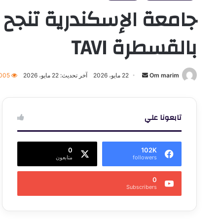
جامعة الإسكندرية تنجح 
بالقسطرة TAVI
أرسل
Om marim
22 مايو، 2026
آخر تحديث: 22 مايو، 2026
٬005
بريدا
إلكترونيا
تابعونا علي
0
102K
followers
متابعون
0
Subscribers