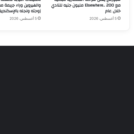
مع Elsewhere.. 200 مليون جنيه للنادي
والهيروين وراء جريمة م
خلال عام
زوجته ونجله بالإسكندرية
5 أغسطس، 2026
5 أغسطس، 2026