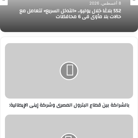
8 أغسطس، 2026
552 بلاغًا خلال يوليو.. «التدخل السريع» تتعامل مع
حالات بلا مأوى في 6 محافظات
بالشراكة
بين
قطاع
البترول
المصرى
وشركة
إينى
الإيطالية:
بالشراكة بين قطاع البترول المصرى وشركة إينى الإيطالية:
باير
ومجموعة
مستشفيات
كليوباترا