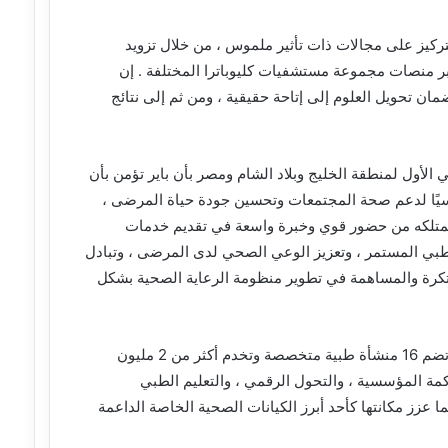
تركيز على مجالات ذات تأثير ملموس ، من خلال تزويد
بر منصات مجموعة مستشفيات كليوباترا المختلفة . إن
ضمان تحويل العلوم إلى إتاحة حقيقية ، ومن ثم إلى نتائج
الأول لمنطقة الخليج وبلاد الشام ومصر بأن باير تؤمن بأن
سيًا لدعم صحة المجتمعات وتحسين جودة حياة المرضى ،
 تمتلكه من حضور قوي وخبرة واسعة في تقديم خدمات
لطبي المستمر ، وتعزيز الوعي الصحي لدى المرضى ، وتبادل
مبتكرة والمساهمة في تطوير منظومة الرعاية الصحية بشكل
وعلى صعيد آخر أوضح الدكتور أحمد عز الدين أن المجموعة ، التي تضم 16 منشأة طبية متخصصة وتخدم أكثر من 2 مليون
ة المؤسسية ، والتحول الرقمي ، والتعليم الطبي
ا عزز مكانتها كأحد أبرز الكيانات الصحية الخاصة الداعمة