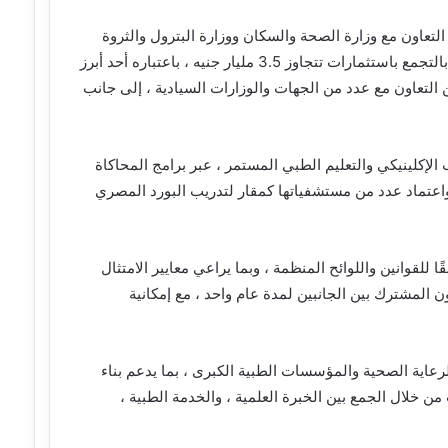
عاون مع وزارة الصحة والسكان ووزارة البترول والثروة
المعدنية والمتمثلة في أنشاء وتشغيل مستشفى «كليوباترا سكاي» بالتجمع باستثمارات تتجاوز 3.5 مليار جنيه ، باعتباره أحد أبرز
التعاون مع عدد من الجهات والوزارات السيادية ، إلى جانب
كلينيكي والتعليم الطبي المستمر ، عبر برامج المحاكاة
واعتماد عدد من مستشفياتها كمقار لتدريب البورد المصري
 للقوانين واللوائح المنظمة ، وبما يراعي معايير الامتثال
ون المشترك بين الجانبين لمدة عام واحد ، مع إمكانية
لرعاية الصحية والمؤسسات الطبية الكبرى ، بما يدعم بناء
ن خلال الجمع بين الخبرة العلمية ، والخدمة الطبية ،