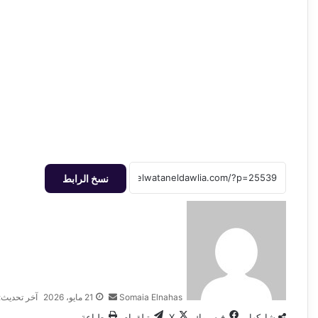
نسخ الرابط
أرسل
بريدا
إلكترونيا
Somaia Elnahas
21 مايو، 2026
آخر تحديث: 21 مايو، 26
شاركها
فيسبوك
‫X
تيلقرام
طباعة