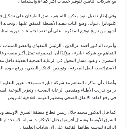
مع شركات التأمين لتوفير خدمات أكثر كفاءة واستدامة .
وفي إطار تفعيل بنود مذكرة التفاهم ، اتفق الطرفان على تشكيل
كليوباترا ، تتولى وضع آليات تنفيذ الأنشطة المتفق عليها ، وتحديد ال
أشهر من تاريخ توقيع المذكرة ، على أن تعقد اجتماعات دورية لمتاب
وأعرب الدكتور أحمد عزالدين ، الرئيس التنفيذي والعضو المنتدب ل
التفاهم مع شركة «باير» ، مؤكدًا أن المجموعة تمثل أكبر منصة رع
المصري ، وتقود مسار التحول في الرعاية الصحية الحديثة داخل مصر
الاستراتيجية لنقل المعرفة ، وتوطين الابتكار الطبي ، ورفع جودة ال
وأضاف أن مذكرة التفاهم مع شركة «باير» تستهدف تعزيز التعليم ال
برامج تدريب الأطباء ومقدمي الرعاية الصحية ، وتعزيز التوعية الصح
في رفع كفاءة الإنفاق الصحي وتعظيم القيمة العلاجية للمريض .
كما قال الدكتور محمد جلال رئيس قطاع منطقة الشرق الأوسط وشما
الشرق الأوسط وشمال أفريقيا بجعل الابتكارات سهلة الاستخدام ل
الرائدة لتوسيع نطاقها القائمة على الإرشادات العلمية .