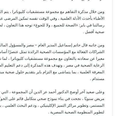
ومن خلال مذكرة التفاهم مع مجموعة مستشفيات كليوباترا ، يتم ال
الأطباء بأحدث الأدلة العلمية ، وفي الوقت نفسه تمكين المرضى ع
رسالتنا في باير: «الصحة للجميع ، ولا للجوع» توجه هذا التعاون ، ل
صحية أفضل .
ومن جانبه قال حاتم إسماعيل المدير العام – مصر والمسؤول المالي 
الشراكات الفعالة مع المؤسسات الصحية الرائدة تمثل عنصرًا أسا
معبرا عن سعادته بالتعاون مع مجموعة مستشفيات كليوباترا ، لما
الرعاية الصحية في مصر ، وتهدف هذه المذكرة إلى دعم التعليم ا
المعرفة العلمية ، بما يتماشى مع التزام باير بتقديم حلول صحية 
مستدام .
مريض سنويًا ، نجحت في بناء نموذج صحي متكامل قائم على الحوكم
المستمر، وتطوير مراكز التميز الإكلينيكي ، ودعم البحث العلمي ، بم
لتطوير المنظومة الصحية المصرية .