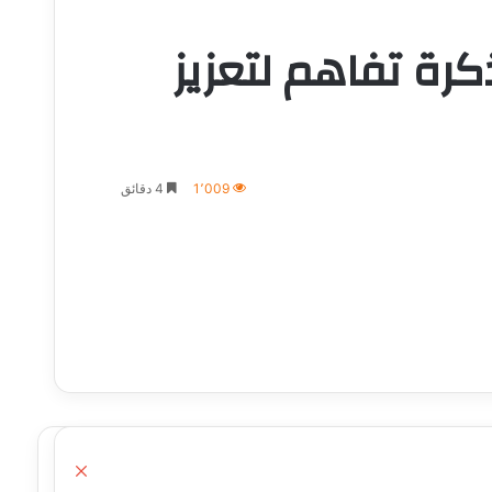
رة تفاهم لتعزيز
1٬009
4 دقائق
إغلاق