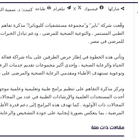
شاركها
فيسبوك
‫X
تيلقرام
طباعة
كتبت: د. سمية ال
وقّعت شركة “باير” و”مجموعة مستشفيات كليوباترا” مذكرة تفاهم ته
الطبي المستمر ، والتوعية الصحية للمرضى ، ودعم تبادل الخبرات ا
للمرضى في مصر .
وتأتي هذه الخطوة في إطار حرص الطرفين على بناء شراكة فعالة ب
الحياة والرعاية الصحية ، وإحدى أكبر مجموعات تقديم خدمات الرعاي
وتوعوية تستهدف الأطباء ومقدمي الرعاية الصحية والمرضى على ح
وتركز مذكرة التفاهم على تنظيم برامج طبية وتعليمية وعلمية موج
أحدث المستجدات العلمية والإرشادات الطبية في عدد من المجالات 
المجالات ذات الأولوية . كما تهدف هذه البرامج إلى دعم قدرة ال
المرضية ، بما ينعكس بصورة إيجابية على جودة التشخيص والرعاية
مقالات ذات صلة