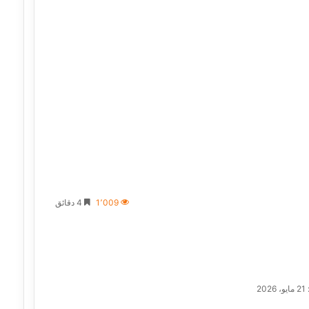
1٬009
4 دقائق
20