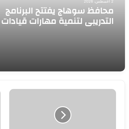
2 أغسطس، 2026
محافظ سوهاج يفتتح البرنامج
التدريبي لتنمية مهارات قيادات
العمل التنفيذي بالمحافظة
انطلاق
ه
آخر
ق
أفواج
ا
حج
ت
الجمعيات
ب
من
ت
الإسكندرية..
ل