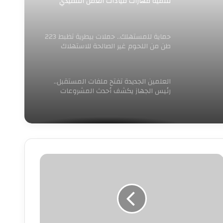
لتنمية مهارات قيادات العمل التنفيذي
بالمحافظة
حماية للمستهلك.. حملات بيطرية تظبط 223
طن من اللحوم غير الصالحة للاستهلاك
العلمين الجديدة تفتح ملفات المستقبل..
رئيس الجهاز يكشف أحدث المشروعات
وخطط التوسع خلال مؤتمر صحفي
يئة
ناة
لسويس
وقع
روتوكول
عاون
تطوير