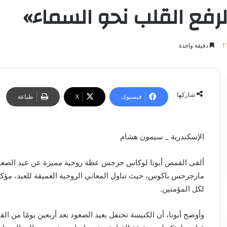
لرفع القلب نحو السماء»
1
دقيقة واحدة
شاركها
فيسبوك
‫X
طباعة
الإسكندرية _ سيمون هشام
ألقى القمص أبونا لوكاس جرجس عظة روحية مميزة عن عيد الصعود 
مارجرجس باكوس، حيث تناول المعاني الروحية العميقة للعيد، مؤكد
لكل المؤمنين.
وأوضح أبونا، أن الكنيسة تحتفل بعيد الصعود بعد أربعين يومًا من ال