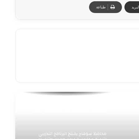
بريد
طباعة
عاجل | الصحة ترفع درجة الاستعداد القصوى
بعد زلزال فجر اليوم.. ولا إصابات حتى الآن
محافظ سوهاج يفتتح البرنامج التدريبي