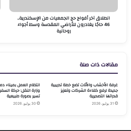
46
و
حاجًا
ا
انطلاق آخر أفواج حج الجمعيات من الإسكندرية..
يغادرون
ا
46 حاجًا يغادرون للأراضي المقدسة وسط أجواء
للأراضي
روحانية
المقدسة
وسط
أجواء
روحانية
مقالات ذات صلة
غرفة الأخشاب والأثاث تضع خطة تدريبية
انتظام العمل بميناء دمي
جديدة لرفع كفاءة الشركات وتعزيز
وزارة النقل: حركة السفن
قدراتها التصديرية
تسير بصورة طبيعية
31 يوليو، 2026
30 يوليو، 2026