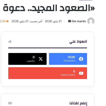
«الصعود المجيد.. دعوة 
أرسل
Om marim
21 مايو، 2026
آخر تحديث: 21 مايو، 2026
٬026
بريدا
إلكترونيا
تابعونا علي
0
102K
followers
متابعون
0
Subscribers
إنضم لقناتنا