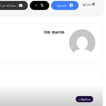
شاركها
فيسبوك
‫X
مشاركة عبر ال
Om marim
أقرأ التالي
محافظات