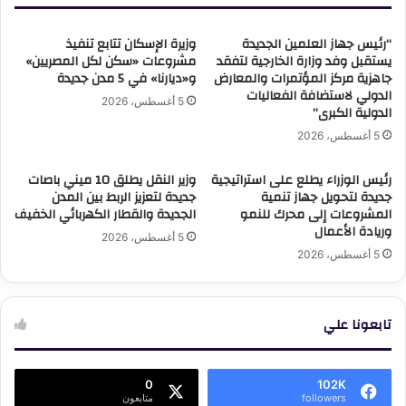
مصر
2024–
“رئيس جهاز العلمين الجديدة
وزيرة الإسكان تتابع تنفيذ
2026»
يستقبل وفد وزارة الخارجية لتفقد
مشروعات «سكن لكل المصريين»
جاهزية مركز المؤتمرات والمعارض
و«ديارنا» في 5 مدن جديدة
الدولي لاستضافة الفعاليات
5 أغسطس، 2026
الدولية الكبرى”
5 أغسطس، 2026
رئيس الوزراء يطلع على استراتيجية
وزير النقل يطلق 10 ميني باصات
جديدة لتحويل جهاز تنمية
جديدة لتعزيز الربط بين المدن
المشروعات إلى محرك للنمو
الجديدة والقطار الكهربائي الخفيف
وريادة الأعمال
5 أغسطس، 2026
5 أغسطس، 2026
تابعونا علي
0
102K
followers
متابعون