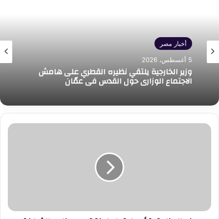
أخبار مصر
5 أغسطس، 2026
وزير الخارجية يلتقي نظيره القطري على هامش
الاجتماع الوزاري حول القدس في عمّان
وزير
الصناعة
يترأس
اجتماع
لجنة
تسيير
برنامج
الشراكة
القطرية