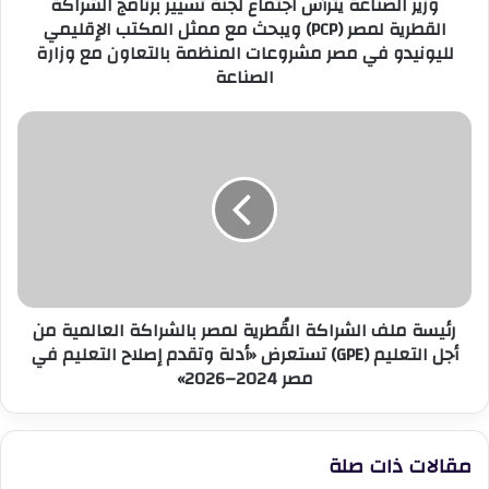
وزير الصناعة يترأس اجتماع لجنة تسيير برنامج الشراكة
لمصر
القطرية لمصر (PCP) ويبحث مع ممثل المكتب الإقليمي
(PCP)
لليونيدو في مصر مشروعات المنظمة بالتعاون مع وزارة
ويبحث
الصناعة
مع
ممثل
المكتب
رئيسة
الإقليمي
ملف
لليونيدو
الشراكة
في
القُطرية
مصر
لمصر
مشروعات
بالشراكة
المنظمة
العالمية
بالتعاون
من
مع
أجل
وزارة
رئيسة ملف الشراكة القُطرية لمصر بالشراكة العالمية من
التعليم
الصناعة
أجل التعليم (GPE) تستعرض «أدلة وتقدم إصلاح التعليم في
(GPE)
مصر 2024–2026»
تستعرض
«أدلة
وتقدم
إصلاح
مقالات ذات صلة
التعليم
في