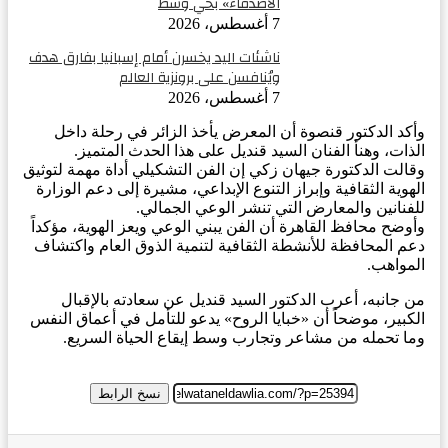
الأصدقاء» بحي وسط
7 أغسطس، 2026
ناشئات اليد يخسرن أمام إسبانيا بفارق هدف
ويُنافسن على برونزية العالم
7 أغسطس، 2026
وأكد الدكتور قنصوة أن المعرض يأخذ الزائر في رحلة داخل
الذات، وهنأ الفنان السيد قنديل على هذا الحدث المتميز.
وقالت الدكتورة جيهان زكي إن الفن التشكيلي أداة مهمة لتوثيق
الهوية الثقافية وإبراز التنوع الإبداعي، مشيرة إلى دعم الوزارة
للفنانين والمعارض التي تنشر الوعي الجمالي.
وأوضح محافظ القاهرة أن الفن يبني الوعي ويعز الهوية، مؤكداً
دعم المحافظة للأنشطة الثقافية لتنمية الذوق العام واكتشاف
المواهب.
من جانبه، أعرب الدكتور السيد قنديل عن سعادته بالإقبال
الكبير، موضحاً أن «خبايا الروح» يدعو للتأمل في أعماق النفس
وما تحمله من مشاعر وتجارب وسط إيقاع الحياة السريع.
نسخ الرابط