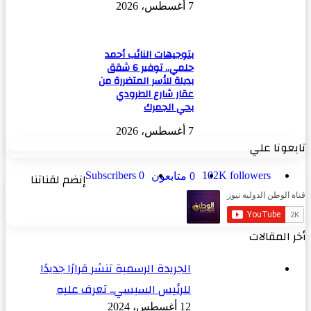
7 أغسطس، 2026
بتوجيهات النائب أحمد
حلمي.. توفير 6 شقق
بديلة للأسر المتضررة من
عقار شارع الطرودي
بحي الجمرك
7 أغسطس، 2026
تابعونا علي
followers
102K
0
Subscribers
إنضم لقناتنا
0
متابعون
أخر المقالات
الجريدة الرسمية تنشر قرارًا جديدًا
للرئيس السيسي.. تعرف عليه
12 أغسطس، 2024