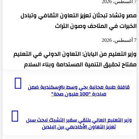
7 أغسطس، 2026
مصر وتشاد تبحثان تعزيز التعاون الثقافي وتبادل
الخبرات في المتاحف وصون التراث
7 أغسطس، 2026
وزير التعليم من اليابان: التعاون الدولي في التعليم
مفتاح تحقيق التنمية المستدامة وبناء السلام
قافلة
طبية
قافلة طبية مجانية بحي وسط بالإسكندرية ضمن
مجانية
مبادرة "100 مليون صحة"
بحي
وسط
بالإسكندرية
وزير
ضمن
التعليم
وزير التعليم العالي يلتقي سفير التشيك لبحث سبل
مبادرة
العالي
تعزيز التعاون الأكاديمي بين البلدين
"100
يلتقي
مليون
سفير
صحة"