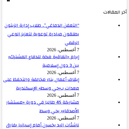
ال
ال
ال
ال
أخر المقالات
“التعفن الدماغي”.. طلاب إدارة الزيتون
يطلقون مبادرة توعوية لتعزيز الوعي
الرقمي
7 أغسطس، 2026
إبرام «اتفاقية مكة للدفاع المشترك»
بين 3 دول إسلامية
7 أغسطس، 2026
إيقاف أعمال بناء مخالفة والتحفظ على
معدات بـ«حي وسط» الإسكندرية
7 أغسطس، 2026
مشاركة 45 طالبا في دورة «مستشار
الأصدقاء» بحي وسط
7 أغسطس، 2026
ناشئات اليد يخسرن أمام إسبانيا بفارق