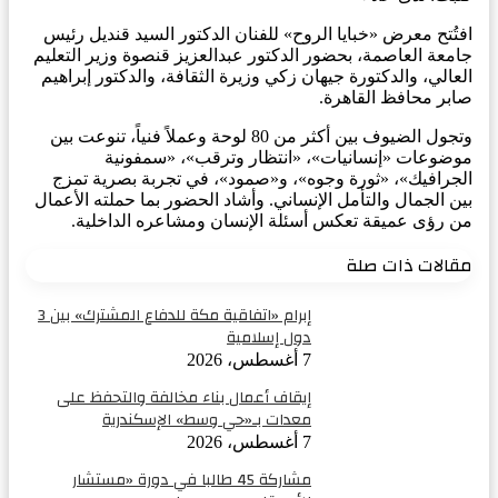
افتُتح معرض «خبايا الروح» للفنان الدكتور السيد قنديل رئيس
جامعة العاصمة، بحضور الدكتور عبدالعزيز قنصوة وزير التعليم
العالي، والدكتورة جيهان زكي وزيرة الثقافة، والدكتور إبراهيم
صابر محافظ القاهرة.
وتجول الضيوف بين أكثر من 80 لوحة وعملاً فنياً، تنوعت بين
موضوعات «إنسانيات»، «انتظار وترقب»، «سمفونية
الجرافيك»، «ثورة وجوه»، و«صمود»، في تجربة بصرية تمزج
بين الجمال والتأمل الإنساني. وأشاد الحضور بما حملته الأعمال
من رؤى عميقة تعكس أسئلة الإنسان ومشاعره الداخلية.
مقالات ذات صلة
إبرام «اتفاقية مكة للدفاع المشترك» بين 3
دول إسلامية
7 أغسطس، 2026
إيقاف أعمال بناء مخالفة والتحفظ على
معدات بـ«حي وسط» الإسكندرية
7 أغسطس، 2026
مشاركة 45 طالبا في دورة «مستشار