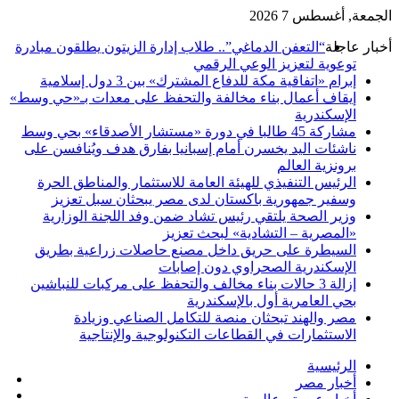
الجمعة, أغسطس 7 2026
أخبار عاجلة
“التعفن الدماغي”.. طلاب إدارة الزيتون يطلقون مبادرة
توعوية لتعزيز الوعي الرقمي
إبرام «اتفاقية مكة للدفاع المشترك» بين 3 دول إسلامية
إيقاف أعمال بناء مخالفة والتحفظ على معدات بـ«حي وسط»
الإسكندرية
مشاركة 45 طالبا في دورة «مستشار الأصدقاء» بحي وسط
ناشئات اليد يخسرن أمام إسبانيا بفارق هدف ويُنافسن على
برونزية العالم
الرئيس التنفيذي للهيئة العامة للاستثمار والمناطق الحرة
وسفير جمهورية باكستان لدى مصر يبحثان سبل تعزيز
وزير الصحة يلتقي رئيس تشاد ضمن وفد اللجنة الوزارية
«المصرية – التشادية» لبحث تعزيز
السيطرة على حريق داخل مصنع حاصلات زراعية بطريق
الإسكندرية الصحراوي دون إصابات
إزالة 3 حالات بناء مخالف والتحفظ على مركبات للنباشين
بحي العامرية أول بالإسكندرية
مصر والهند تبحثان منصة للتكامل الصناعي وزيادة
الاستثمارات في القطاعات التكنولوجية والإنتاجية
الرئيسية
في
أخبار مصر
‫X