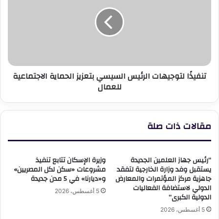
وسبل
الرئيس
تعزيز
السيسي
مهارات
بتعزيز
التعلم
الحماية
الأساسية
الاجتماعية
للعمال
تنفيذًا لتوجيهات الرئيس السيسي بتعزيز الحماية الاجتماعية
للعمال
مقالات ذات صلة
“رئيس جهاز العلمين الجديدة
وزيرة الإسكان تتابع تنفيذ
يستقبل وفد وزارة الخارجية لتفقد
مشروعات «سكن لكل المصريين»
جاهزية مركز المؤتمرات والمعارض
و«ديارنا» في 5 مدن جديدة
الدولي لاستضافة الفعاليات
5 أغسطس، 2026
الدولية الكبرى”
5 أغسطس، 2026