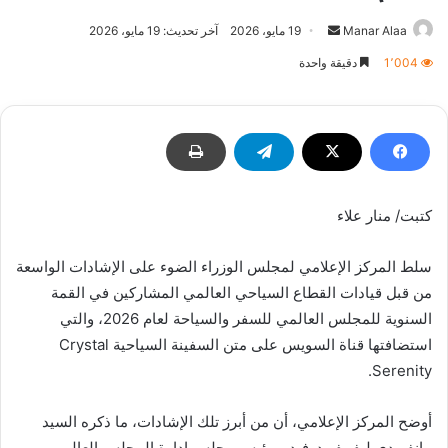
أرسل
Manar Alaa
19 مايو، 2026
آخر تحديث: 19 مايو، 2026
بريدا
1٬004
دقيقة واحدة
إلكترونيا
كتبت/ منار علاء
سلط المركز الإعلامي لمجلس الوزراء الضوء على الإشادات الواسعة
من قبل قيادات القطاع السياحي العالمي المشاركين في القمة
السنوية للمجلس العالمي للسفر والسياحة لعام 2026، والتي
استضافتها قناة السويس على متن السفينة السياحية Crystal
Serenity.
أوضح المركز الإعلامي، أن من أبرز تلك الإشادات، ما ذكره السيد
مانفريدي ليفيبفر دوفيديو رئيس مجلس إدارة المجلس العالمي