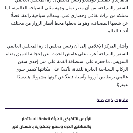
للسفر والسياحة، من أن مصر تمثل وجهة مثلى للسياحة العالمية، لما
تمتلكه من تراث ثقافي وحضاري غني، ومعالم سياحية رائعة، فضلًا
عن شعبها المضياف، وهو ما يجعلها محط أنظار الزوار من مختلف
أنحاء العالم.
وأشار المركز الإعلامي إلى أن رئيس مجلس إدارة المجلس العالمي
للسفر والسياحة أعرب على هامش الحدث، عن إعجابه العميق بقناة
السويس، ما حفزه على استضافة القمة على متن إحدى سفن
الركاب السياحية العابرة للقناة، تأكيدًا على مكانتها كممر حيوي
عالمي يربط بين أوروبا وآسيا، فضلًا عن كونها مشروعًا هندسيًا
عبقريًا.
مقالات ذات صلة
الرئيس التنفيذي للهيئة العامة للاستثمار
والمناطق الحرة وسفير جمهورية باكستان لدى