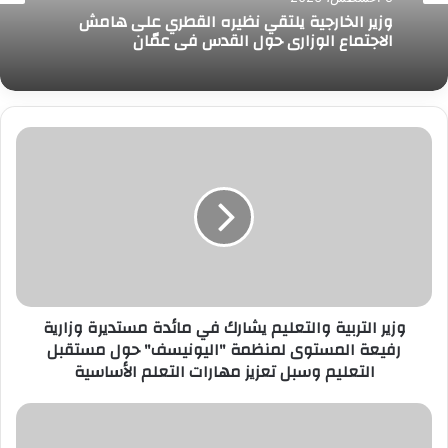
وزير الخارجية يلتقي نظيره القطري على هامش
الاجتماع الوزاري حول القدس في عمّان
وزير
التربية
والتعليم
يشارك
في
مائدة
مستديرة
وزارية
رفيعة
وزير التربية والتعليم يشارك في مائدة مستديرة وزارية
المستوى
رفيعة المستوى لمنظمة "اليونيسف" حول مستقبل
لمنظمة
التعليم وسبل تعزيز مهارات التعلم الأساسية
"اليونيسف"
حول
مستقبل
تنفيذًا
التعليم
لتوجيهات