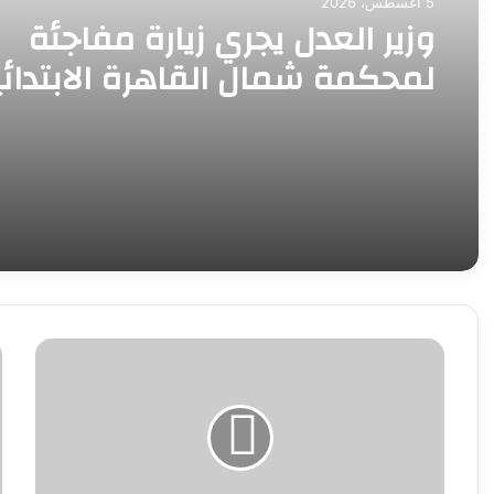
5 أغسطس، 2026
وزير العدل يجري زيارة مفاجئة
لمحكمة شمال القاهرة الابتدائ
للوقوف على انتظام العمل
ومراجعة
استضافة
ا
مصر
ف
بطولة
«
العالم
ي
للناشئين
ا
للريشة
ب
الطائرة
و