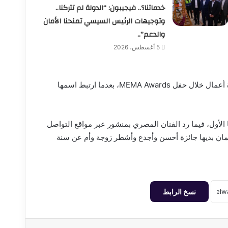
خدماتنا؟.. فيجيبون: “الدولة لم تتركنا..
وتوجيهات الرئيس السيسي تمنحنا الأمان
والدعم”..
5 أغسطس، 2026
وكانت علياء بسيوني قد حصدت، العام الماضي، جائزة أفضل مديرة أعمال خلال حفل MEMA Awards، بعدما ارتبط اسمها
الأول، فيما رد الفنان المصري بمنشور عبر مواقع التواصل
 كمان بديها جائزة أحسن وأجدع وأشطر زوجة وأم عن سنة
نسخ الرابط