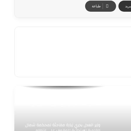
ريد
طباعة
وزير الخارجية يلتقي نظيره القطري على
هامش الاجتماع الوزاري حول القدس في
عمّان
وزير العدل يجري زيارة مفاجئة لمحكمة شمال
القاهرة الابتدائية للوقوف على انتظام