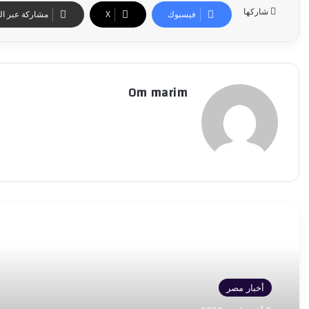
شاركها
فيسبوك
‫X
مشاركة عبر الب
Om marim
أقرأ التالي
أخبار مصر