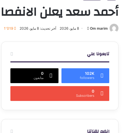
أحمد سعد يعلن الانفصال 
أرسل
Om marim
8 مايو، 2026
آخر تحديث: 8 مايو، 2026
1٬019
بريدا
إلكترونيا
تابعونا علي
0
102K
followers
متابعون
0
Subscribers
إنضم لقناتنا