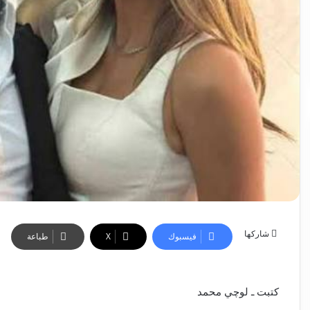
شاركها
فيسبوك
‫X
طباعة
كتبت ـ لوچي محمد