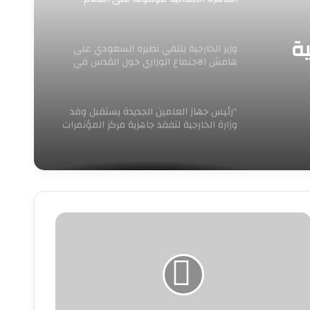
العمل ومراجعة
ية
وزير الخارجية يلتقي نظيره السعودي على
هامش الاجتماع الوزاري حول القدس في
عمّان
“رئيس جهاز العلمين الجديدة يستقبل وفد
وزارة الخارجية لتفقد جاهزية مركز المؤتمرات
والمعارض الدولي لاستضافة الفعاليات
الدولية الكبرى”
نتشار
يروس
هانتا»
ثير
لقلق
عد
فيات